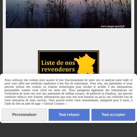
Nous utilisons des cookies pour assurer le bon fonctionnement de notre site et analyser notre trafic et
pour vous offrir une meilleure expérience à des fins de statistiques. Pour cela, nos partenaires et nous
peuvent utiliser des cookies ou d'autres technologies pour stocker et accéder à des informations
personnelles comme votre visite sur notre site. Nous partageons également des informations sur
l'utilisation de notre site avec nos partenaires de médias sociaux, de publicité et d'analyse, qui peuvent
combiner celles-ci avec d'autres informations que vous leur avez fournies ou qu'ils ont collectées lors de
votre utilisation de leurs services. Vous pouvez retirer votre consentement, enregistré pour 6 mois, à
l'aide du lien en pied de page « Gestion Cookies ».
Personnaliser
Tout refuser
Tout accepter

MEGA-SPEED est une marque de La CARTOUCHERIE du GARDON à
Montfrin dans le Gard...
Mentions Légales
Gestion cookies
Mon Compte