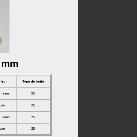
6 mm
leur
Type de boite
 Trans
25
une
25
 Trans
25
une
25