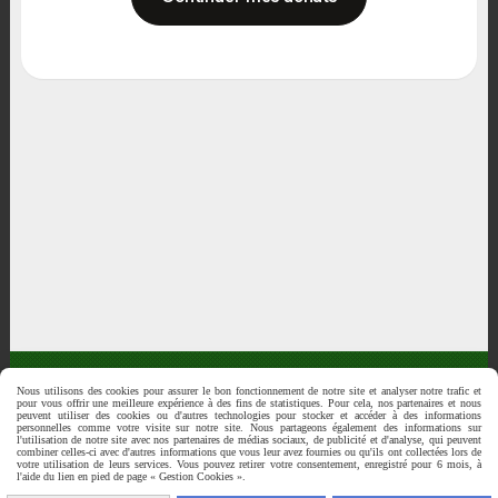
Nous utilisons des cookies pour assurer le bon fonctionnement de notre site et analyser notre trafic et

MEGA-SPEED est une marque de La CARTOUCHERIE du GARDON à
pour vous offrir une meilleure expérience à des fins de statistiques. Pour cela, nos partenaires et nous
peuvent utiliser des cookies ou d'autres technologies pour stocker et accéder à des informations
Montfrin dans le Gard...
personnelles comme votre visite sur notre site. Nous partageons également des informations sur
l'utilisation de notre site avec nos partenaires de médias sociaux, de publicité et d'analyse, qui peuvent
Mentions Légales
Gestion cookies
Mon Compte
combiner celles-ci avec d'autres informations que vous leur avez fournies ou qu'ils ont collectées lors de
votre utilisation de leurs services. Vous pouvez retirer votre consentement, enregistré pour 6 mois, à
l'aide du lien en pied de page « Gestion Cookies ».
Autoriser
Facebook est désactivé.